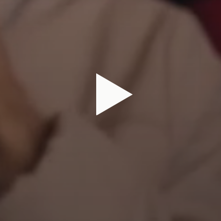
OJETS
À PROP
JOUER