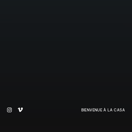
PROJETS
À PROPOS
CONTACT
BIENVENUE À LA CASA
ENGLISH
TOUS DROITS RÉSERVÉS © 2026