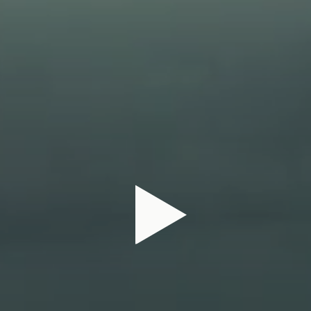
OJETS
À PROP
JOUER