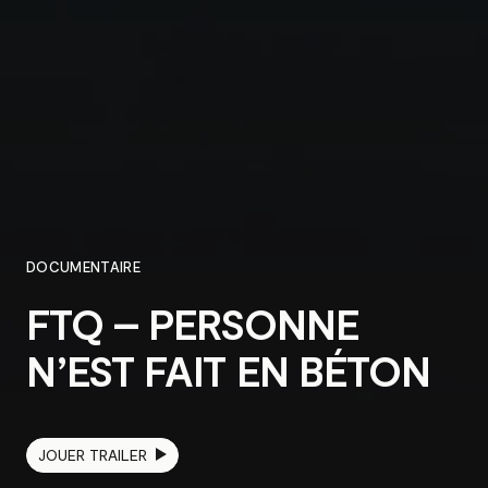
ACCUEIL
PROJETS
À PROPOS
DOCUMENTAIRE
FTQ – PERSONNE
CONTACT
N’EST FAIT EN BÉTON
JOUER TRAILER
ENGLISH
TOUS DROITS RÉSERVÉS © 2026