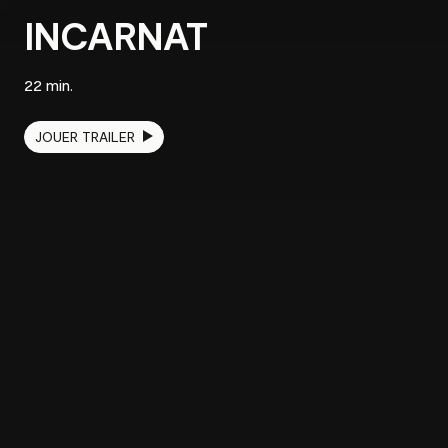
CONTACT
INCARNAT
22 min.
JOUER TRAILER
ENGLISH
TOUS DROITS RÉSERVÉS © 2026
DIFFUSEUR
TVA & Apple TV