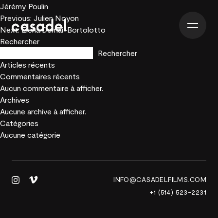
Jérémy Poulin
Navigation
Previous:
Julien Noyon
de
Next:
Elena Demai-Bortolotto
l’article
Rechercher
Rechercher
Articles récents
Commentaires récents
Aucun commentaire à afficher.
Archives
Aucune archive à afficher.
Catégories
Aucune catégorie
INFO@CASADELFILMS.COM
+1 (514) 523-2231
ACCUEIL